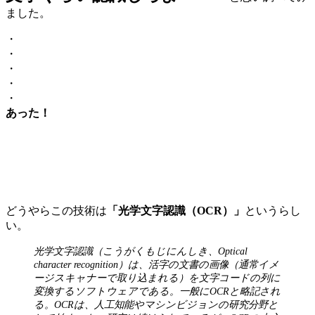
ました。
・
・
・
・
・
あった！
どうやらこの技術は
「光学文字認識（OCR）」
というらし
い。
光学文字認識（こうがくもじにんしき、Optical
character recognition）は、活字の文書の画像（通常イメ
ージスキャナーで取り込まれる）を文字コードの列に
変換するソフトウェアである。一般にOCRと略記され
る。OCRは、人工知能やマシンビジョンの研究分野と