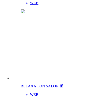
WEB
RELAXATION SALON 睡
WEB